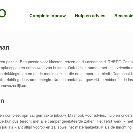
Complete inbouw
Hulp en advies
Recensi
aan
een passie. Een passie voor klussen, reizen en duurzaamheid. THERO Campers
t opknappen en ombouwen van bussen. Ook heb ik samen met mijn vriendin 
 ontdekkingstochten en de mooie plekjes die de camper ons biedt. Daarnaast b
r richting duurzame energie. Na een aantal jaar gewerkt te hebben in de inst
 verwezenlijken.
en
een compleet opmaat gemaakte inbouw. Maar ook voor advies, hulp en onderst
. Je kun dus terecht met alle camper gerelateerde zaken. Het liefst werk ik me
 jou als klant altijd voorop en zal zowel het materiaalgebruik als de inrich